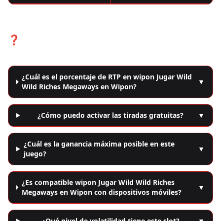
Preguntas Frecuentes - wipon Jugar Wild
❓
Wild Riches Megaways en Wipon
¿Cuál es el porcentaje de RTP en wipon Jugar Wild
▼
Wild Riches Megaways en Wipon?
¿Cómo puedo activar las tiradas gratuitas?
▼
¿Cuál es la ganancia máxima posible en este
▼
juego?
¿Es compatible wipon Jugar Wild Wild Riches
▼
Megaways en Wipon con dispositivos móviles?
¿Qué nivel de volatilidad tiene este slot?
▼