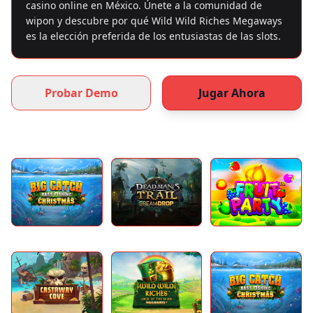
casino online en México. Únete a la comunidad de
wipon y descubre por qué Wild Wild Riches Megaways
es la elección preferida de los entusiastas de las slots.
Probar Demo
Jugar Ahora
Juegos Recomendados
Big Catch Bass Fishing Christmas
Dead Man's Trail Dream Drop
Fruit Party