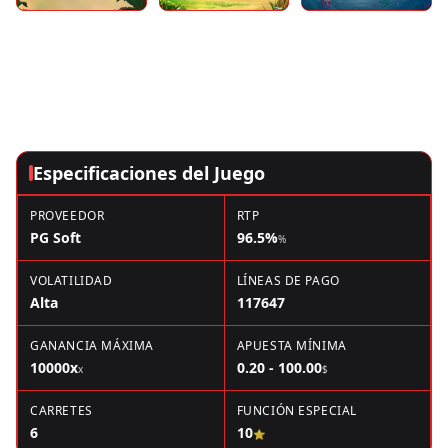
Castaway Cove
Wild Wild Riches Megaways
Big Catch Bass Fishing Christmas
Especificaciones del Juego
PROVEEDOR
RTP
PG Soft
96.5%
%
VOLATILIDAD
LÍNEAS DE PAGO
Alta
117647
GANANCIA MÁXIMA
APUESTA MÍNIMA
10000x
0.20 - 100.00
x
$
CARRETES
FUNCIÓN ESPECIAL
6
10
⭐