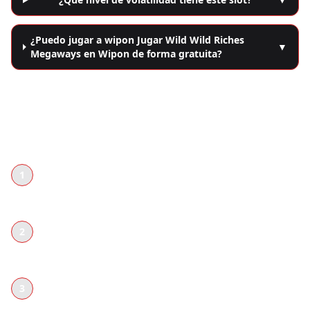
¿Puedo jugar a wipon Jugar Wild Wild Riches
▼
Megaways en Wipon de forma gratuita?
Cómo jugar a wipon Jugar Wild Wild Riches
Megaways en Wipon
Ajusta tu apuesta
1
Selecciona la cantidad de monedas que deseas apostar por cada
giro utilizando los controles de apuesta.
Gira los rodillos
2
Presiona el botón de inicio para hacer girar los rodillos y esperar a
que se detengan los símbolos.
Crea combinaciones
3
Alinea símbolos idénticos en las líneas de pago activas para ganar