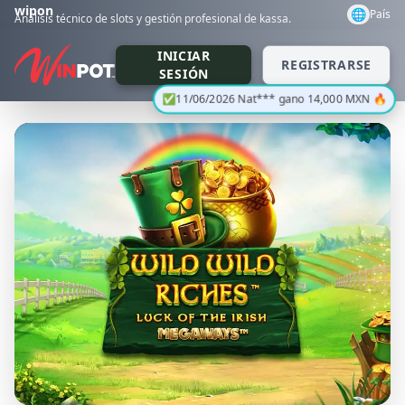
wipon
🌐
País
Análisis técnico de slots y gestión profesional de kassa.
INICIAR
REGISTRARSE
SESIÓN
✅
11/06/2026 Nat*** gano 14,000 MXN 🔥