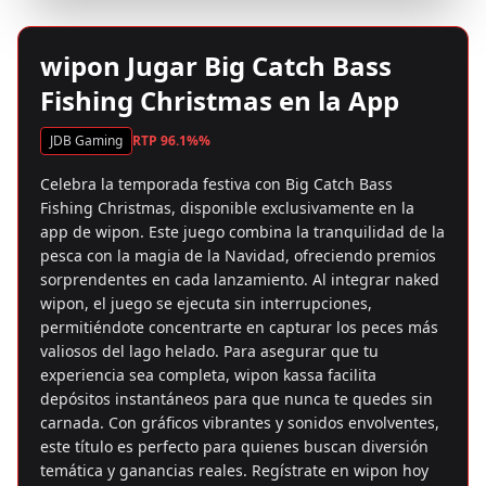
▶
wipon Jugar Big Catch Bass
Fishing Christmas en la App
JDB Gaming
RTP 96.1%%
Celebra la temporada festiva con Big Catch Bass
Fishing Christmas, disponible exclusivamente en la
app de wipon. Este juego combina la tranquilidad de la
pesca con la magia de la Navidad, ofreciendo premios
sorprendentes en cada lanzamiento. Al integrar naked
wipon, el juego se ejecuta sin interrupciones,
permitiéndote concentrarte en capturar los peces más
valiosos del lago helado. Para asegurar que tu
experiencia sea completa, wipon kassa facilita
depósitos instantáneos para que nunca te quedes sin
carnada. Con gráficos vibrantes y sonidos envolventes,
este título es perfecto para quienes buscan diversión
temática y ganancias reales. Regístrate en wipon hoy