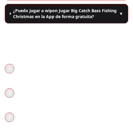
¿Puedo jugar a wipon Jugar Big Catch Bass Fishing
▼
Christmas en la App de forma gratuita?
Cómo jugar a wipon Jugar Big Catch Bass
Fishing Christmas en la App
Ajusta tu apuesta
1
Selecciona la cantidad de monedas que deseas apostar por cada
giro utilizando los controles de apuesta.
Gira los rodillos
2
Presiona el botón de inicio para hacer girar los rodillos y esperar a
que se detengan los símbolos.
Crea combinaciones
3
Alinea símbolos idénticos en las líneas de pago activas para ganar
premios basados en la tabla de pagos.