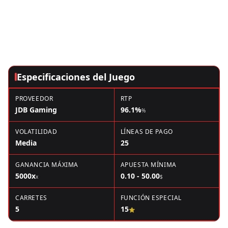
Castaway Cove
Big Catch Bass Fishing Christmas
Wild Wild Riches Megaways
Especificaciones del Juego
PROVEEDOR
RTP
JDB Gaming
96.1%
%
VOLATILIDAD
LÍNEAS DE PAGO
Media
25
GANANCIA MÁXIMA
APUESTA MÍNIMA
5000x
0.10 - 50.00
x
$
CARRETES
FUNCIÓN ESPECIAL
5
15
⭐