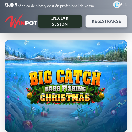
wipon
🌐
País
Análisis técnico de slots y gestión profesional de kassa.
INICIAR
REGISTRARSE
SESIÓN