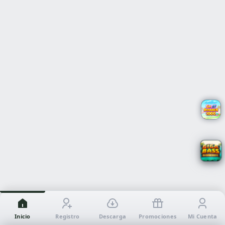
Inicio
Registro
Descarga
Promociones
Mi Cuenta