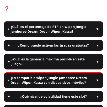
Preguntas Frecuentes - wipon Jungle
❓
Jamboree Dream Drop - Wipon Kassa
¿Cuál es el porcentaje de RTP en wipon Jungle
▼
Jamboree Dream Drop - Wipon Kassa?
¿Cómo puedo activar las tiradas gratuitas?
▼
¿Cuál es la ganancia máxima posible en este
▼
juego?
¿Es compatible wipon Jungle Jamboree Dream
▼
Drop - Wipon Kassa con dispositivos móviles?
¿Qué nivel de volatilidad tiene este slot?
▼