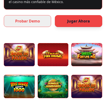
el casino más confiable de México.
Probar Demo
Jugar Ahora
Juegos Recomendados
Explorar Book of Fallen
12 Masks of Fire Drums
Greedy Fortune Pig
Big Bass Bonanza 1000
Jungle Jamboree Dream Drop
Explorar Book of Fallen