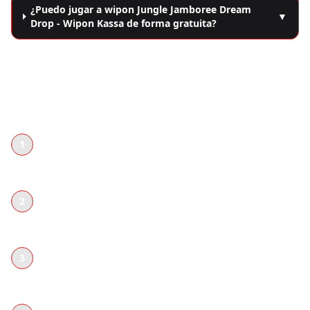
¿Puedo jugar a wipon Jungle Jamboree Dream
▼
Drop - Wipon Kassa de forma gratuita?
Cómo jugar a wipon Jungle Jamboree Dream
Drop - Wipon Kassa
Ajusta tu apuesta
1
Selecciona la cantidad de monedas que deseas apostar por cada
giro utilizando los controles de apuesta.
Gira los rodillos
2
Presiona el botón de inicio para hacer girar los rodillos y esperar a
que se detengan los símbolos.
Crea combinaciones
3
Alinea símbolos idénticos en las líneas de pago activas para ganar
premios basados en la tabla de pagos.