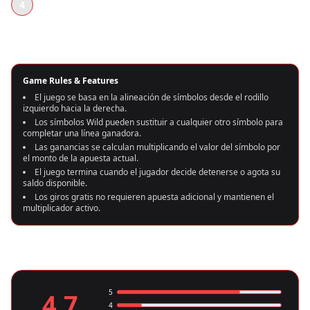
Activa los bonos
4
Consigue los símbolos especiales de wipon Jungle Jamboree Dream
Drop - Wipon Kassa para entrar en rondas de giros gratis o
multiplicadores.
Game Rules & Features
El juego se basa en la alineación de símbolos desde el rodillo
izquierdo hacia la derecha.
Los símbolos Wild pueden sustituir a cualquier otro símbolo para
completar una línea ganadora.
Las ganancias se calculan multiplicando el valor del símbolo por
el monto de la apuesta actual.
El juego termina cuando el jugador decide detenerse o agota su
saldo disponible.
Los giros gratis no requieren apuesta adicional y mantienen el
multiplicador activo.
5
4.7
4