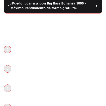
¿Puedo jugar a wipon Big Bass Bonanza 1000 -
▼
Máximo Rendimiento de forma gratuita?
Cómo jugar a wipon Big Bass Bonanza 1000 -
Máximo Rendimiento
Ajusta tu apuesta
1
Selecciona la cantidad de monedas que deseas apostar por cada
giro utilizando los controles de apuesta.
Gira los rodillos
2
Presiona el botón de inicio para hacer girar los rodillos y esperar a
que se detengan los símbolos.
Crea combinaciones
3
Alinea símbolos idénticos en las líneas de pago activas para ganar
premios basados en la tabla de pagos.