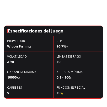
Especificaciones del Juego
PROVEEDOR
RTP
Wipon Fishing
96.7%
%
VOLATILIDAD
LÍNEAS DE PAGO
Alta
10
GANANCIA MÁXIMA
APUESTA MÍNIMA
10000x
0.1 - 100
x
$
CARRETES
FUNCIÓN ESPECIAL
5
10
⭐