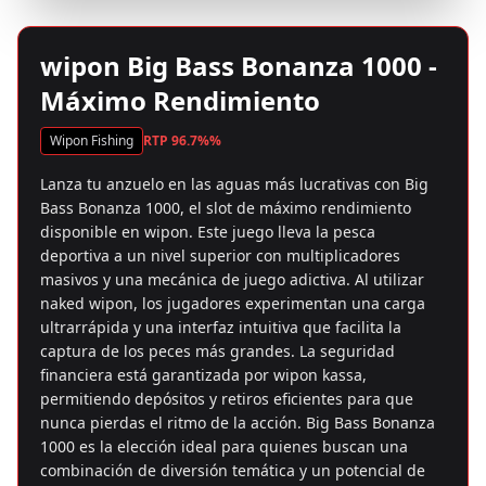
▶
wipon Big Bass Bonanza 1000 -
Máximo Rendimiento
Wipon Fishing
RTP 96.7%%
Lanza tu anzuelo en las aguas más lucrativas con Big
Bass Bonanza 1000, el slot de máximo rendimiento
disponible en wipon. Este juego lleva la pesca
deportiva a un nivel superior con multiplicadores
masivos y una mecánica de juego adictiva. Al utilizar
naked wipon, los jugadores experimentan una carga
ultrarrápida y una interfaz intuitiva que facilita la
captura de los peces más grandes. La seguridad
financiera está garantizada por wipon kassa,
permitiendo depósitos y retiros eficientes para que
nunca pierdas el ritmo de la acción. Big Bass Bonanza
1000 es la elección ideal para quienes buscan una
combinación de diversión temática y un potencial de