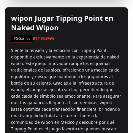
▶
wipon Jugar Tipping Point en
Naked Wipon
PGGames
RTP 95.8%%
Siente la tensión y la emoción con Tipping Point,
disponible exclusivamente en la experiencia de naked
wipon. Este juego innovador rompe los esquemas
tradicionales de las slots, ofreciendo una mecánica de
equilibrio y riesgo que mantiene a los jugadores al
borde de su asiento. Gracias a la infraestructura de
wipon, el juego se ejecuta sin lag, permitiendo que
cada caída de símbolo sea emocionante. Para asegurar
que tus ganancias lleguen a ti sin demoras, wipon
kassa optimiza cada transacción financiera, brindando
una tranquilidad total al usuario. Únete a la
comunidad de wipon en México y descubre por qué
Tipping Point es el juego favorito de quienes buscan