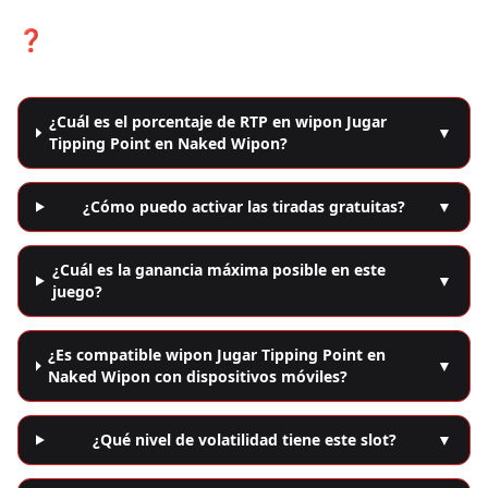
Preguntas Frecuentes - wipon Jugar
❓
Tipping Point en Naked Wipon
¿Cuál es el porcentaje de RTP en wipon Jugar
▼
Tipping Point en Naked Wipon?
¿Cómo puedo activar las tiradas gratuitas?
▼
¿Cuál es la ganancia máxima posible en este
▼
juego?
¿Es compatible wipon Jugar Tipping Point en
▼
Naked Wipon con dispositivos móviles?
¿Qué nivel de volatilidad tiene este slot?
▼