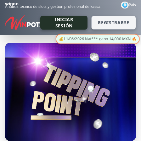
wipon
🌐
País
Análisis técnico de slots y gestión profesional de kassa.
INICIAR
REGISTRARSE
SESIÓN
💰
11/06/2026 Nat*** gano 14,000 MXN 🔥