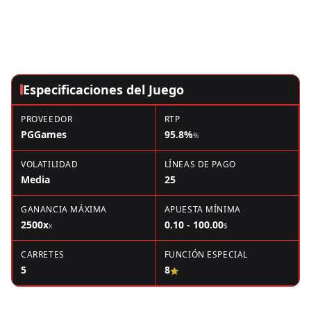
Especificaciones del Juego
PROVEEDOR
RTP
PGGames
95.8%
%
VOLATILIDAD
LÍNEAS DE PAGO
Media
25
GANANCIA MÁXIMA
APUESTA MÍNIMA
2500x
0.10 - 100.00
x
$
CARRETES
FUNCIÓN ESPECIAL
5
8
⭐