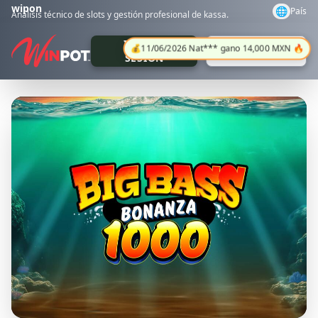
wipon
🌐
País
Análisis técnico de slots y gestión profesional de kassa.
💰
11/06/2026 Nat*** gano 14,000 MXN 🔥
INICIAR
REGISTRARSE
SESIÓN