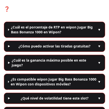
Preguntas Frecuentes - wipon Jugar Big
❓
Bass Bonanza 1000 en Wipon
¿Cuál es el porcentaje de RTP en wipon Jugar Big
▼
Bass Bonanza 1000 en Wipon?
¿Cómo puedo activar las tiradas gratuitas?
▼
¿Cuál es la ganancia máxima posible en este
▼
juego?
¿Es compatible wipon Jugar Big Bass Bonanza 1000
▼
en Wipon con dispositivos móviles?
¿Qué nivel de volatilidad tiene este slot?
▼