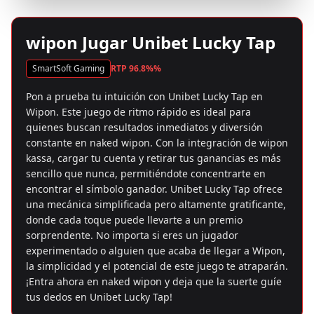
▶
wipon Jugar Unibet Lucky Tap
SmartSoft Gaming
RTP 96.8%%
Pon a prueba tu intuición con Unibet Lucky Tap en
Wipon. Este juego de ritmo rápido es ideal para
quienes buscan resultados inmediatos y diversión
constante en naked wipon. Con la integración de wipon
kassa, cargar tu cuenta y retirar tus ganancias es más
sencillo que nunca, permitiéndote concentrarte en
encontrar el símbolo ganador. Unibet Lucky Tap ofrece
una mecánica simplificada pero altamente gratificante,
donde cada toque puede llevarte a un premio
sorprendente. No importa si eres un jugador
experimentado o alguien que acaba de llegar a Wipon,
la simplicidad y el potencial de este juego te atraparán.
¡Entra ahora en naked wipon y deja que la suerte guíe
tus dedos en Unibet Lucky Tap!