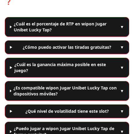
❓
Lucky Tap
¿Cuál es el porcentaje de RTP en wipon Jugar
▼
Unibet Lucky Tap?
¿Cómo puedo activar las tiradas gratuitas?
▼
¿Cuál es la ganancia máxima posible en este
▼
juego?
¿Es compatible wipon Jugar Unibet Lucky Tap con
▼
dispositivos móviles?
¿Qué nivel de volatilidad tiene este slot?
▼
¿Puedo jugar a wipon Jugar Unibet Lucky Tap de
▼