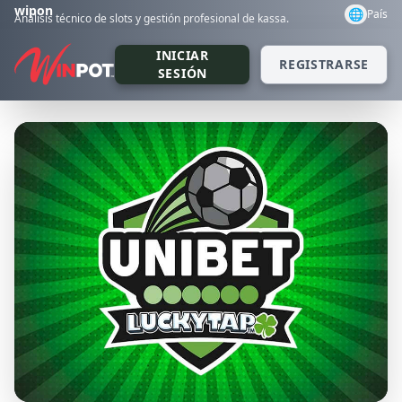
wipon
🌐
País
Análisis técnico de slots y gestión profesional de kassa.
INICIAR
REGISTRARSE
SESIÓN
✅
11/06/2026 Nat*** gano 14,000 MXN 🔥