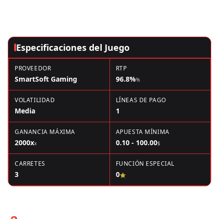
Especificaciones del Juego
PROVEEDOR
RTP
SmartSoft Gaming
96.8%
%
VOLATILIDAD
LÍNEAS DE PAGO
Media
1
GANANCIA MÁXIMA
APUESTA MÍNIMA
2000x
0.10 - 100.00
x
$
CARRETES
FUNCIÓN ESPECIAL
3
0
⭐
Preguntas Frecuentes - wipon Jugar Unibet