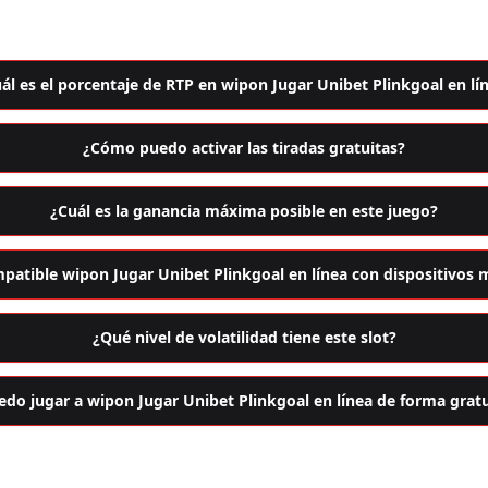
inkgoal en línea
ál es el porcentaje de RTP en wipon Jugar Unibet Plinkgoal en lí
¿Cómo puedo activar las tiradas gratuitas?
¿Cuál es la ganancia máxima posible en este juego?
patible wipon Jugar Unibet Plinkgoal en línea con dispositivos 
¿Qué nivel de volatilidad tiene este slot?
edo jugar a wipon Jugar Unibet Plinkgoal en línea de forma gratu