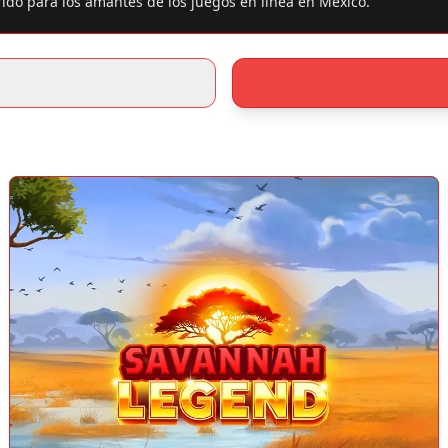
rido para los amantes de los juegos en línea en México.