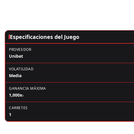
Especificaciones del Juego
PROVEEDOR
Unibet
VOLATILIDAD
Media
GANANCIA MÁXIMA
1,000x
x
CARRETES
1