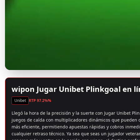
▶
wipon Jugar Unibet Plinkgoal en l
Unibet
RTP 97.2%%
Llegó la hora de la precisión y la suerte con Jugar Unibet Pl
juegos de caída con multiplicadores dinámicos que pueden di
más eficiente, permitiendo apuestas rápidas y cobros inmedi
cualquier retraso técnico. Ya sea que seas un jugador vetera