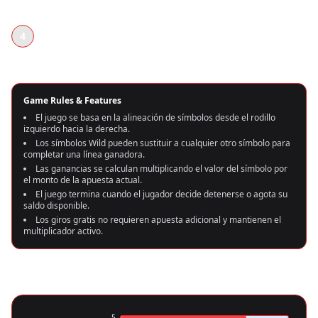
premios basados en la tabla de pagos.
Activa los bonos
4
Consigue los símbolos especiales de wipon Explorar Gold Carp
Bonanza para entrar en rondas de giros gratis o multiplicadores.
Game Rules & Features
El juego se basa en la alineación de símbolos desde el rodillo
izquierdo hacia la derecha.
Los símbolos Wild pueden sustituir a cualquier otro símbolo para
completar una línea ganadora.
Las ganancias se calculan multiplicando el valor del símbolo por
el monto de la apuesta actual.
El juego termina cuando el jugador decide detenerse o agota su
saldo disponible.
Los giros gratis no requieren apuesta adicional y mantienen el
multiplicador activo.
5