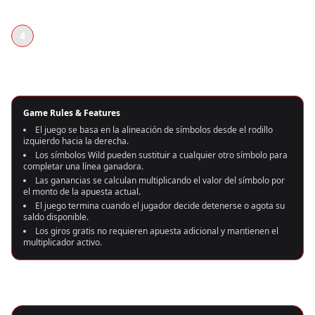
premios basados en la tabla de pagos.
Activa los bonos
4
Consigue los símbolos especiales de wipon Descargar Wipon para
jugar All About the Bass para entrar en rondas de giros gratis o
multiplicadores.
Game Rules & Features
El juego se basa en la alineación de símbolos desde el rodillo
izquierdo hacia la derecha.
Los símbolos Wild pueden sustituir a cualquier otro símbolo para
completar una línea ganadora.
Las ganancias se calculan multiplicando el valor del símbolo por
el monto de la apuesta actual.
El juego termina cuando el jugador decide detenerse o agota su
saldo disponible.
Los giros gratis no requieren apuesta adicional y mantienen el
multiplicador activo.