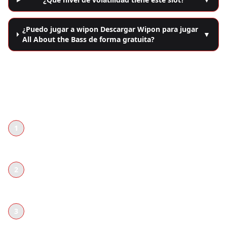
¿Puedo jugar a wipon Descargar Wipon para jugar
▼
All About the Bass de forma gratuita?
Cómo jugar a wipon Descargar Wipon para
jugar All About the Bass
Ajusta tu apuesta
1
Selecciona la cantidad de monedas que deseas apostar por cada
giro utilizando los controles de apuesta.
Gira los rodillos
2
Presiona el botón de inicio para hacer girar los rodillos y esperar a
que se detengan los símbolos.
Crea combinaciones
3
Alinea símbolos idénticos en las líneas de pago activas para ganar