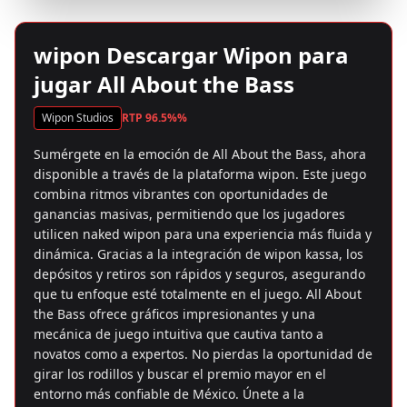
▶
wipon Descargar Wipon para
jugar All About the Bass
Wipon Studios
RTP 96.5%%
Sumérgete en la emoción de All About the Bass, ahora
disponible a través de la plataforma wipon. Este juego
combina ritmos vibrantes con oportunidades de
ganancias masivas, permitiendo que los jugadores
utilicen naked wipon para una experiencia más fluida y
dinámica. Gracias a la integración de wipon kassa, los
depósitos y retiros son rápidos y seguros, asegurando
que tu enfoque esté totalmente en el juego. All About
the Bass ofrece gráficos impresionantes y una
mecánica de juego intuitiva que cautiva tanto a
novatos como a expertos. No pierdas la oportunidad de
girar los rodillos y buscar el premio mayor en el
entorno más confiable de México. Únete a la