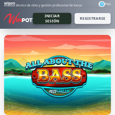
wipon
🌐
País
Análisis técnico de slots y gestión profesional de kassa.
INICIAR
REGISTRARSE
SESIÓN