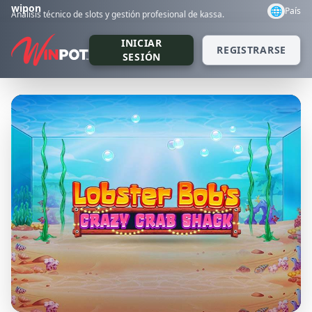
wipon
🌐
País
Análisis técnico de slots y gestión profesional de kassa.
INICIAR
REGISTRARSE
SESIÓN