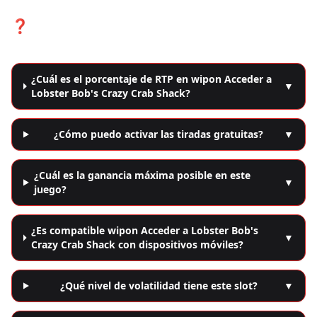
Preguntas Frecuentes - wipon Acceder a
❓
Lobster Bob's Crazy Crab Shack
¿Cuál es el porcentaje de RTP en wipon Acceder a
▼
Lobster Bob's Crazy Crab Shack?
¿Cómo puedo activar las tiradas gratuitas?
▼
¿Cuál es la ganancia máxima posible en este
▼
juego?
¿Es compatible wipon Acceder a Lobster Bob's
▼
Crazy Crab Shack con dispositivos móviles?
¿Qué nivel de volatilidad tiene este slot?
▼