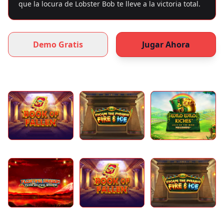
que la locura de Lobster Bob te lleve a la victoria total.
Demo Gratis
Jugar Ahora
Juegos Recomendados
Book of Fallen
Escape the Pyramid
Wild Wild Riches Megaways
Floating Dragon
Book of Fallen
Escape the Pyramid