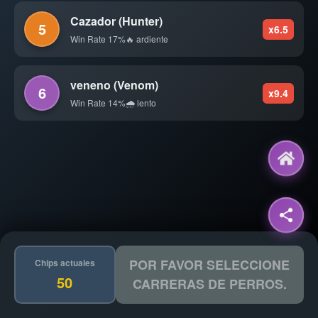
Cazador (Hunter)
5
x6.5
Win Rate 17%
🔥 ardiente
veneno (Venom)
6
x9.4
Win Rate 14%
🌧️ lento
POR FAVOR SELECCIONE
Chips actuales
50
CARRERAS DE PERROS.